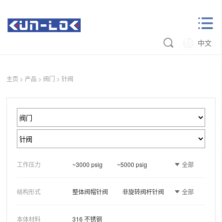
中文
主页
>
产品
>
阀门
>
针阀
全部
工作压力
~3000 psig
~5000 psig
~6000 psig
全部
结构形式
整体阀帽针阀
非旋转阀杆针阀
冷拔棒料针阀
一体式锻造针阀
本体材料
316 不锈钢