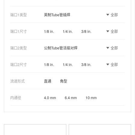
全部
端口1类型
英制Tube管插焊
公制Tube管对焊
全部
端口1尺寸
1/8 in.
1/4 in.
3/8 in.
公制阳螺纹(适配RG垫片)
1/2 in.
6 mm
8 mm
全部
端口2类型
公制Tube管活接对焊
KUN-LOK 双卡套
NPT阳螺纹
10 mm
12 mm
14 mm
公制 Tube 管插焊
NPT阴螺纹
公制 Tube 管插焊
全部
端口2尺寸
1/8 in.
1/4 in.
3/8 in.
16 mm
20 mm
22 mm
英制Tube管插焊
公制 Tube 管活接对焊
1/2 in.
6 mm
8 mm
流道形式
直通
角型
公制Tube管对焊
10 mm
12 mm
14 mm
公制阳螺纹(适配RG垫片)
内通径
4.0 mm
6.4 mm
10 mm
16 mm
20 mm
22 mm
KUN-LOK 双卡套
NPT 阳螺纹
NPT 阴螺纹