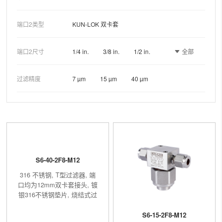
6 mm
8 mm
10 mm
端口2类型
KUN-LOK 双卡套
12 mm
全部
端口2尺寸
1/4 in.
3/8 in.
1/2 in.
6 mm
8 mm
10 mm
过滤精度
7 µm
15 µm
40 µm
12 mm
S6-40-2F8-M12
316 不锈钢, T型过滤器, 端
口均为12mm双卡套接头, 镀
银316不锈钢垫片, 烧结式过
滤元件, 过滤精度40μm
S6-15-2F8-M12