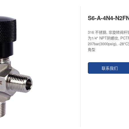
S6-A-4N4-N2F
316 不锈钢, 非旋转阀杆
为1/4" NPT阴螺纹, PC
207bar(3000psig), -2
角型
联系我们