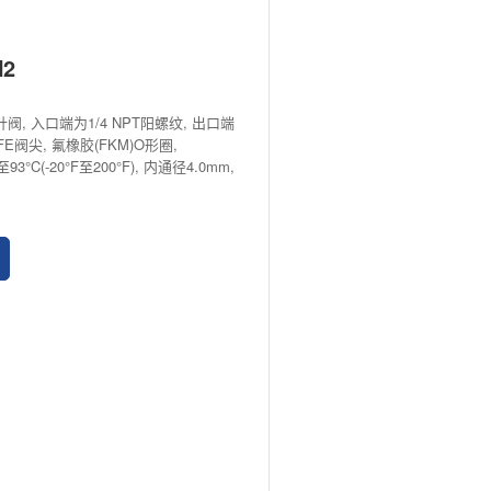
N2
针阀, 入口端为1/4 NPT阳螺纹, 出口端
TFE阀尖, 氟橡胶(FKM)O形圈,
8°C至93°C(-20°F至200°F), 内通径4.0mm,