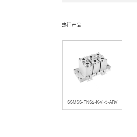
热门产品
S6-S-F6R4
SSMSS-FNS2-K-VI-5-ARV