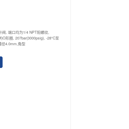
针阀, 端口均为1/4 NPT阳螺纹,
形圈, 207bar(3000psig), -28°C至
 内通径4.0mm,角型